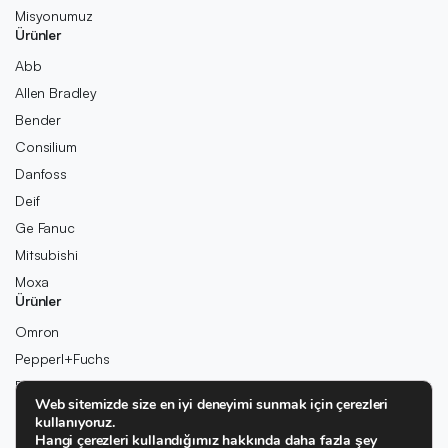
Misyonumuz
Ürünler
Abb
Allen Bradley
Bender
Consilium
Danfoss
Deif
Ge Fanuc
Mitsubishi
Moxa
Ürünler
Omron
Pepperl+Fuchs
Pilz
Web sitemizde size en iyi deneyimi sunmak için çerezleri
Rexroth
kullanıyoruz.
Rolls-Royce
Hangi çerezleri kullandığımız hakkında daha fazla şey