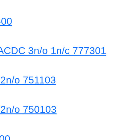
500
ACDC 3n/o 1n/c 777301
2n/o 751103
2n/o 750103
00