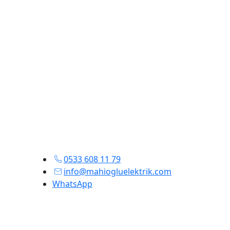
0533 608 11 79
info@mahiogluelektrik.com
WhatsApp