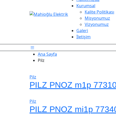
Kurumsal
Kalite Politikası
Misyonumuz
Vizyonumuz
Galeri
İletişim
Ana Sayfa
Pilz
Pilz
PILZ PNOZ m1p 7731
Pilz
PILZ PNOZ mi1p 7734