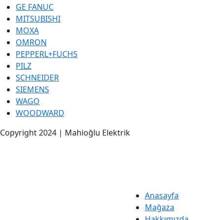
GE FANUC
MITSUBISHI
MOXA
OMRON
PEPPERL+FUCHS
PILZ
SCHNEIDER
SIEMENS
WAGO
WOODWARD
Copyright 2024 | Mahioğlu Elektrik
Anasayfa
Mağaza
Hakkımızda