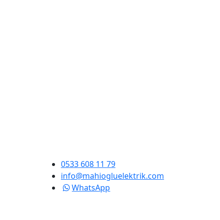
0533 608 11 79
info@mahiogluelektrik.com
WhatsApp