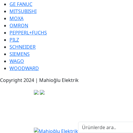
GE FANUC
MITSUBISHI
MOXA
OMRON
PEPPERL+FUCHS
PILZ
SCHNEIDER
SIEMENS
WAGO
WOODWARD
Copyright 2024 | Mahioğlu Elektrik