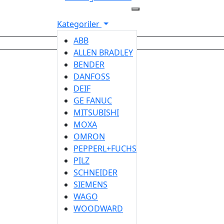
Kategoriler
ABB
ALLEN BRADLEY
BENDER
DANFOSS
DEIF
GE FANUC
MITSUBISHI
MOXA
OMRON
PEPPERL+FUCHS
Kategoriler
PILZ
SCHNEIDER
SIEMENS
WAGO
Abb
WOODWARD