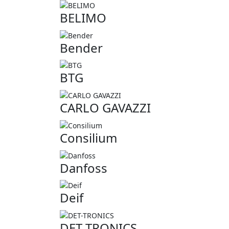
BELIMO
Bender
BTG
CARLO GAVAZZI
Consilium
Danfoss
Deif
DET-TRONICS