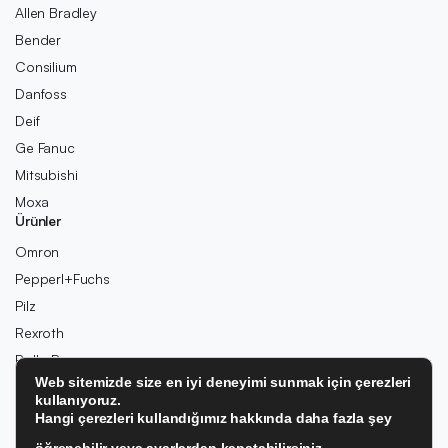
Allen Bradley
Bender
Consilium
Danfoss
Deif
Ge Fanuc
Mitsubishi
Moxa
Ürünler
Omron
Pepperl+Fuchs
Pilz
Rexroth
Rolls-Royce
Web sitemizde size en iyi deneyimi sunmak için çerezleri
Schneider
kullanıyoruz.
SIEMENS
Hangi çerezleri kullandığımız hakkında daha fazla şey
Wago