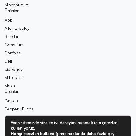
Misyonumuz
Ürünler
Abb
Allen Bradley
Bender
Consilium
Danfoss
Deif
Ge Fanuc
Mitsubishi
Moxa
Ürünler
Omron
Pepperl+Fuchs
Pilz
Web sitemizde size en iyi deneyimi sunmak için çerezleri
Rexroth
kullanıyoruz.
Rolls-Royce
Hangi çerezleri kullandığımız hakkında daha fazla şey