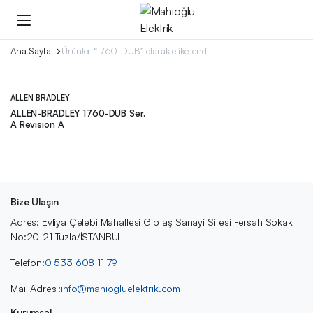
Ana Sayfa
Ürünler “1760-DUB” olarak etiketlendi
ALLEN BRADLEY
ALLEN-BRADLEY 1760-DUB Ser.
A Revision A
Bize Ulaşın
Adres: Evliya Çelebi Mahallesi Giptaş Sanayi Sitesi Fersah Sokak
No:20-21 Tuzla/İSTANBUL
Telefon:
0 533 608 11 79
Mail Adresi:
info@mahiogluelektrik.com
Kurumsal