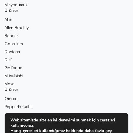
Misyonumuz
Ürünler
Abb
Allen Bradley
Bender
Consilium
Danfoss
Deif
Ge Fanuc
Mitsubishi
Moxa
Ürünler
Omron
Pepperl+Fuchs
Pilz
Web sitemizde size en iyi deneyimi sunmak için çerezleri
Rexroth
kullanıyoruz.
Rolls-Royce
Hangi çerezleri kullandığımız hakkında daha fazla şey