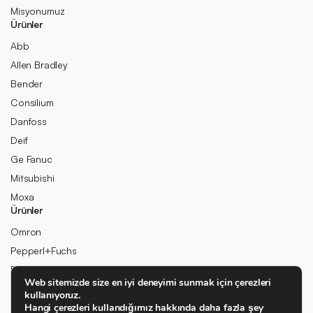
Misyonumuz
Ürünler
Abb
Allen Bradley
Bender
Consilium
Danfoss
Deif
Ge Fanuc
Mitsubishi
Moxa
Ürünler
Omron
Pepperl+Fuchs
Pilz
Web sitemizde size en iyi deneyimi sunmak için çerezleri
Rexroth
kullanıyoruz.
Rolls-Royce
Hangi çerezleri kullandığımız hakkında daha fazla şey