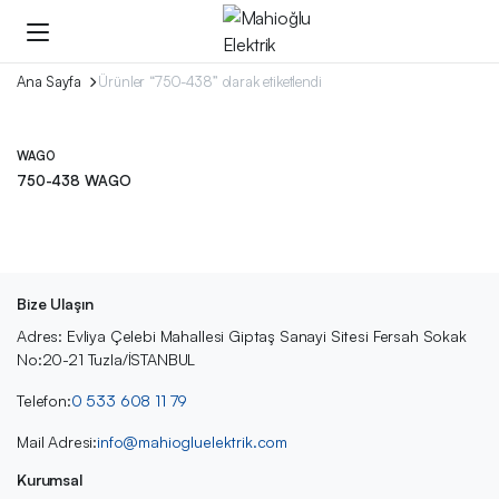
Ana Sayfa
Ürünler “750-438” olarak etiketlendi
WAGO
750-438 WAGO
Bize Ulaşın
Adres: Evliya Çelebi Mahallesi Giptaş Sanayi Sitesi Fersah Sokak
No:20-21 Tuzla/İSTANBUL
Telefon:
0 533 608 11 79
Mail Adresi:
info@mahiogluelektrik.com
Kurumsal