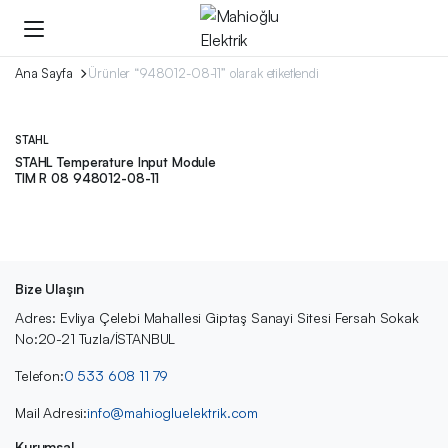
Ana Sayfa
Ürünler “948012-08-11” olarak etiketlendi
STAHL
STAHL Temperature Input Module
TIM R 08 948012-08-11
Bize Ulaşın
Adres: Evliya Çelebi Mahallesi Giptaş Sanayi Sitesi Fersah Sokak
No:20-21 Tuzla/İSTANBUL
Telefon:
0 533 608 11 79
Mail Adresi:
info@mahiogluelektrik.com
Kurumsal