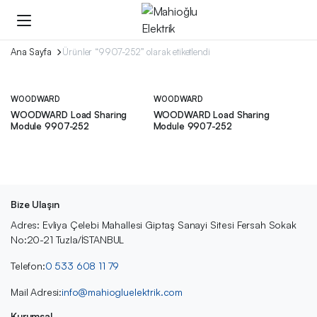
Ana Sayfa
Ürünler “9907-252” olarak etiketlendi
WOODWARD
WOODWARD
WOODWARD Load Sharing
WOODWARD Load Sharing
Module 9907-252
Module 9907-252
Bize Ulaşın
Adres: Evliya Çelebi Mahallesi Giptaş Sanayi Sitesi Fersah Sokak
No:20-21 Tuzla/İSTANBUL
Telefon:
0 533 608 11 79
Mail Adresi:
info@mahiogluelektrik.com
Kurumsal