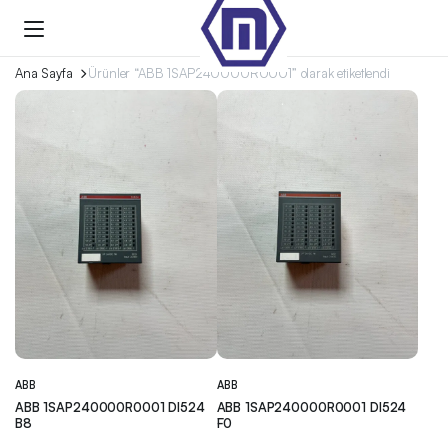
Ana Sayfa
Ürünler “ABB 1SAP240000R0001” olarak etiketlendi
ABB
ABB
ABB 1SAP240000R0001 DI524
ABB 1SAP240000R0001 DI524
B8
F0