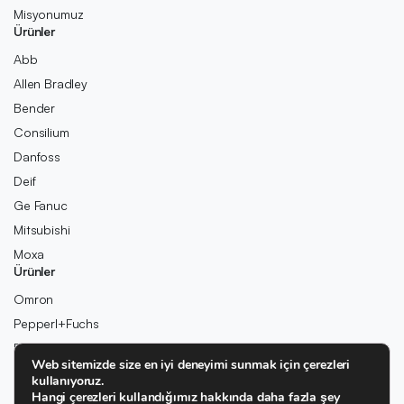
Misyonumuz
Ürünler
Abb
Allen Bradley
Bender
Consilium
Danfoss
Deif
Ge Fanuc
Mitsubishi
Moxa
Ürünler
Omron
Pepperl+Fuchs
Pilz
Web sitemizde size en iyi deneyimi sunmak için çerezleri
Rexroth
kullanıyoruz.
Rolls-Royce
Hangi çerezleri kullandığımız hakkında daha fazla şey