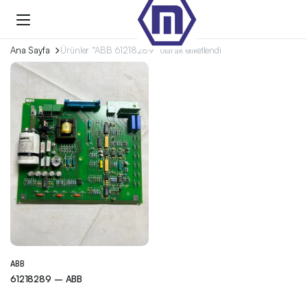
Ana Sayfa
Ürünler “ABB 61218289” olarak etiketlendi
ABB
61218289 – ABB