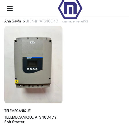
Ana Sayfa
Ürünler “ATS48D47Y” olarak etiketlendi
TELEMECANIQUE
TELEMECANIQUE ATS48D47Y
Soft Starter