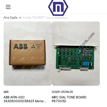
Ana Sayfa
Ürünler “BOARD” olarak etiketlendi
ABB
DIGER ÜRÜNLER
ABB AFIN-02C
MRC DIAL TONE BOARD
3AXD50000038423 Motor
P87003D
Control Board