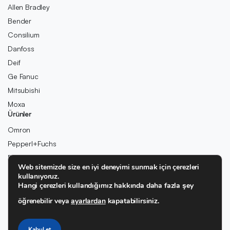
Allen Bradley
Bender
Consilium
Danfoss
Deif
Ge Fanuc
Mitsubishi
Moxa
Ürünler
Omron
Pepperl+Fuchs
Pilz
Web sitemizde size en iyi deneyimi sunmak için çerezleri
Rexroth
kullanıyoruz.
Hangi çerezleri kullandığımız hakkında daha fazla şey
Rolls-Royce
Schneider
öğrenebilir veya
ayarlardan
kapatabilirsiniz.
SIEMENS
Wago
Kabul et