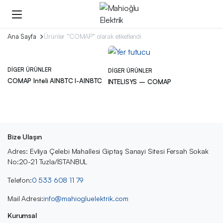
Ana Sayfa
Ürünler “COMAP” olarak etiketlendi
DIGER ÜRÜNLER
DIGER ÜRÜNLER
COMAP Inteli AIN8TC I-AIN8TC
INTELISYS – COMAP
Bize Ulaşın
Adres: Evliya Çelebi Mahallesi Giptaş Sanayi Sitesi Fersah Sokak
No:20-21 Tuzla/İSTANBUL
Telefon:
0 533 608 11 79
Mail Adresi:
info@mahiogluelektrik.com
Kurumsal