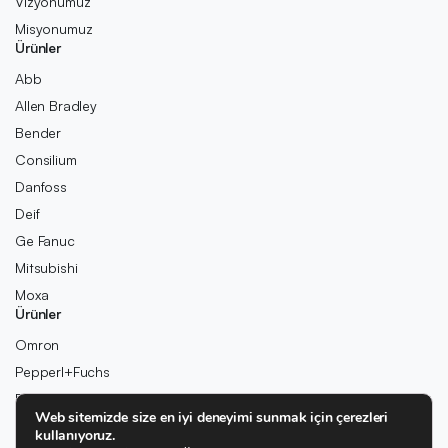
Vizyonumuz
Misyonumuz
Ürünler
Abb
Allen Bradley
Bender
Consilium
Danfoss
Deif
Ge Fanuc
Mitsubishi
Moxa
Ürünler
Omron
Pepperl+Fuchs
Pilz
Web sitemizde size en iyi deneyimi sunmak için çerezleri
Rexroth
kullanıyoruz.