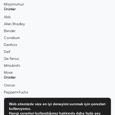
Misyonumuz
Ürünler
Abb
Allen Bradley
Bender
Consilium
Danfoss
Deif
Ge Fanuc
Mitsubishi
Moxa
Ürünler
Omron
Pepperl+Fuchs
Pilz
Web sitemizde size en iyi deneyimi sunmak için çerezleri
Rexroth
kullanıyoruz.
Rolls-Royce
Hangi çerezleri kullandığımız hakkında daha fazla şey