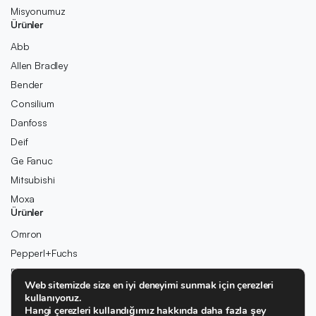
Misyonumuz
Ürünler
Abb
Allen Bradley
Bender
Consilium
Danfoss
Deif
Ge Fanuc
Mitsubishi
Moxa
Ürünler
Omron
Pepperl+Fuchs
Pilz
Web sitemizde size en iyi deneyimi sunmak için çerezleri
Rexroth
kullanıyoruz.
Rolls-Royce
Hangi çerezleri kullandığımız hakkında daha fazla şey