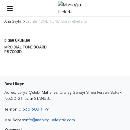
Ana Sayfa
Ürünler “DIAL TONE” olarak etiketlendi
DIGER ÜRÜNLER
MRC DIAL TONE BOARD
P87003D
Bize Ulaşın
Adres: Evliya Çelebi Mahallesi Giptaş Sanayi Sitesi Fersah Sokak
No:20-21 Tuzla/İSTANBUL
Telefon:
0 533 608 11 79
Mail Adresi:
info@mahiogluelektrik.com
Kurumsal