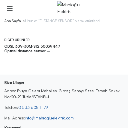
Ana Sayfa
Ürünler “DISTANCE SENSOR” olarak etiketlendi
DIGER ÜRÜNLER
ODSL 30V-30M-S12 50039447
Optical distance sensor –
Leuze
Bize Ulaşın
Adres: Evliya Çelebi Mahallesi Giptaş Sanayi Sitesi Fersah Sokak
No:20-21 Tuzla/İSTANBUL
Telefon:
0 533 608 11 79
Mail Adresi:
info@mahiogluelektrik.com
Kurumsal