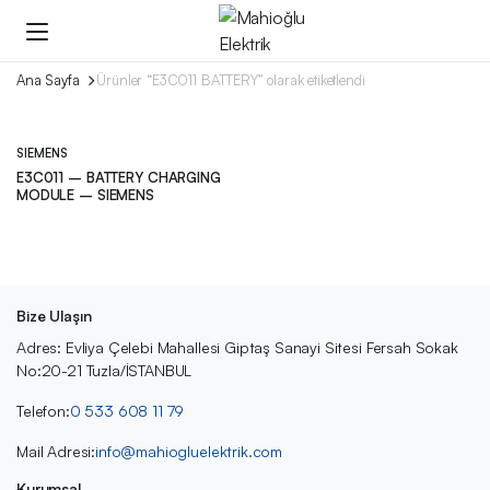
Ana Sayfa
Ürünler “E3C011 BATTERY” olarak etiketlendi
SIEMENS
E3C011 – BATTERY CHARGING
MODULE – SIEMENS
Bize Ulaşın
Adres: Evliya Çelebi Mahallesi Giptaş Sanayi Sitesi Fersah Sokak
No:20-21 Tuzla/İSTANBUL
Telefon:
0 533 608 11 79
Mail Adresi:
info@mahiogluelektrik.com
Kurumsal