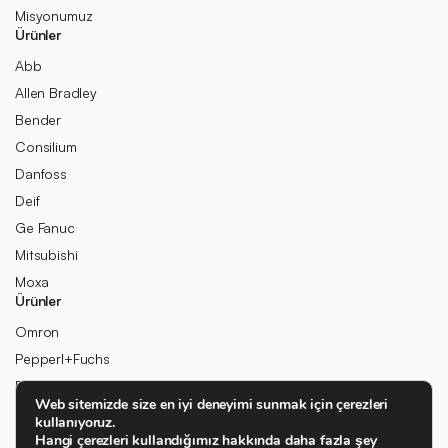
Misyonumuz
Ürünler
Abb
Allen Bradley
Bender
Consilium
Danfoss
Deif
Ge Fanuc
Mitsubishi
Moxa
Ürünler
Omron
Pepperl+Fuchs
Pilz
Web sitemizde size en iyi deneyimi sunmak için çerezleri
Rexroth
kullanıyoruz.
Rolls-Royce
Hangi çerezleri kullandığımız hakkında daha fazla şey