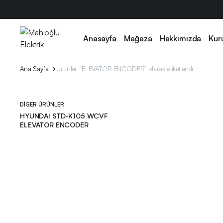
Anasayfa
Mağaza
Hakkımızda
Kur
Ana Sayfa
Ürünler “ELEVATOR ENCODER” olarak etiketlendi
DIGER ÜRÜNLER
HYUNDAI STD-K105 WCVF
ELEVATOR ENCODER