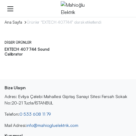
Ana Sayfa
Ürünler “EXTECH 407744” olarak etiketlendi
DIGER ÜRÜNLER
EXTECH 407744 Sound
Calibrator
Bize Ulaşın
Adres: Evliya Çelebi Mahallesi Giptaş Sanayi Sitesi Fersah Sokak
No:20-21 Tuzla/İSTANBUL
Telefon:
0 533 608 11 79
Mail Adresi:
info@mahiogluelektrik.com
Kurumsal