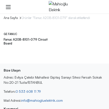
Ana Sayfa
Ürünler “Fanuc A20B-8101-079” olarak etiketlendi
GE FANUC
Fanuc A20B-8101-079 Circuit
Board
Bize Ulaşın
Adres: Evliya Çelebi Mahallesi Giptaş Sanayi Sitesi Fersah Sokak
No:20-21 Tuzla/İSTANBUL
Telefon:
0 533 608 11 79
Mail Adresi:
info@mahiogluelektrik.com
Kurumsal