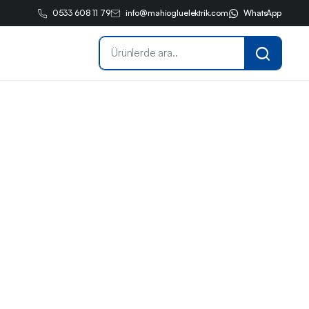
0533 608 11 79
info@mahiogluelektrik.com
WhatsApp