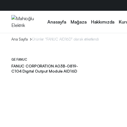
Anasayfa
Mağaza
Hakkımızda
Kur
Ana Sayfa
Ürünler “FANUC AID16D” olarak etiketlendi
GE FANUC
FANUC CORPORATION A03B-0819-
C104 Digital Output Module AID16D