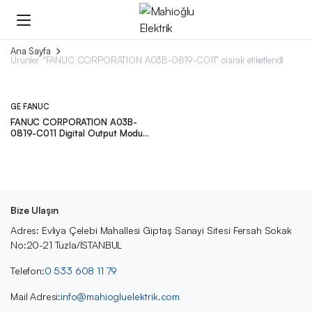
Ana Sayfa
Ürünler “FANUC CORPORATION A03B-0819-C011” olarak etiketlendi
GE FANUC
FANUC CORPORATION A03B-
0819-C011 Digital Output Module
AIF01A
Bize Ulaşın
Adres: Evliya Çelebi Mahallesi Giptaş Sanayi Sitesi Fersah Sokak
No:20-21 Tuzla/İSTANBUL
Telefon:
0 533 608 11 79
Mail Adresi:
info@mahiogluelektrik.com