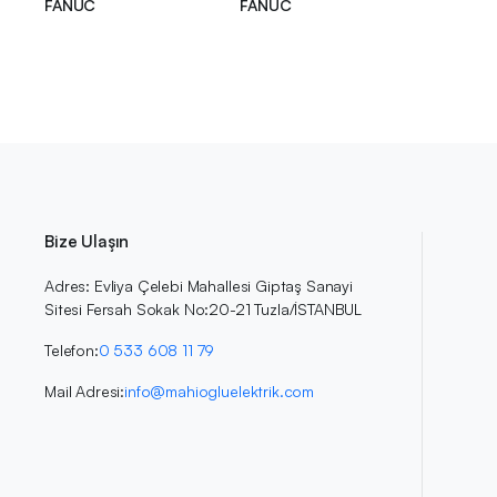
FANUC
FANUC
Bize Ulaşın
Adres: Evliya Çelebi Mahallesi Giptaş Sanayi
Sitesi Fersah Sokak No:20-21 Tuzla/İSTANBUL
Telefon:
0 533 608 11 79
Mail Adresi:
info@mahiogluelektrik.com