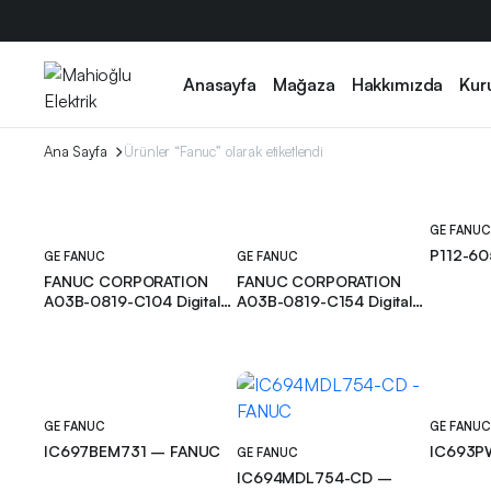
Anasayfa
Mağaza
Hakkımızda
Kur
Ana Sayfa
Ürünler “Fanuc” olarak etiketlendi
GE FANU
P112-6
GE FANUC
GE FANUC
FANUC CORPORATION
FANUC CORPORATION
A03B-0819-C104 Digital
A03B-0819-C154 Digital
Output Module AID16D
Output Module AOD16D
GE FANUC
GE FANU
IC697BEM731 – FANUC
IC693P
GE FANUC
IC694MDL754-CD –