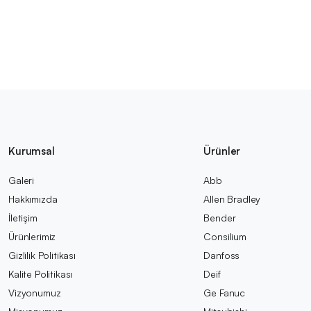
Kurumsal
Ürünler
Galeri
Abb
Hakkımızda
Allen Bradley
İletişim
Bender
Ürünlerimiz
Consilium
Gizlilik Politikası
Danfoss
Kalite Politikası
Deif
Vizyonumuz
Ge Fanuc