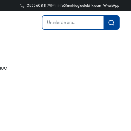
0533 608 11 79
info@mahiogluelektrik.com
WhatsApp
NUC