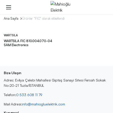
Ana Sayfa
Ürünler “FIC” olarak etiketlendi
WARTSILA
WARTSILA FIC 810.004.070-04
SAM Electronics
Bize Ulaşın
Adres: Evliya Çelebi Mahallesi Giptaş Sanayi Sitesi Fersah Sokak
No:20-21 Tuzla/İSTANBUL
Telefon:
0 533 608 11 79
Mail Adresi:
info@mahiogluelektrik.com
Kurumsal