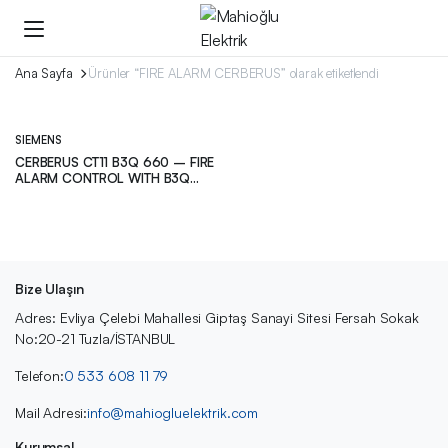
Ana Sayfa
Ürünler “FIRE ALARM CERBERUS” olarak etiketlendi
SIEMENS
CERBERUS CT11 B3Q 660 – FIRE
ALARM CONTROL WITH B3Q
440 – SIEMENS
Bize Ulaşın
Adres: Evliya Çelebi Mahallesi Giptaş Sanayi Sitesi Fersah Sokak
No:20-21 Tuzla/İSTANBUL
Telefon:
0 533 608 11 79
Mail Adresi:
info@mahiogluelektrik.com
Kurumsal