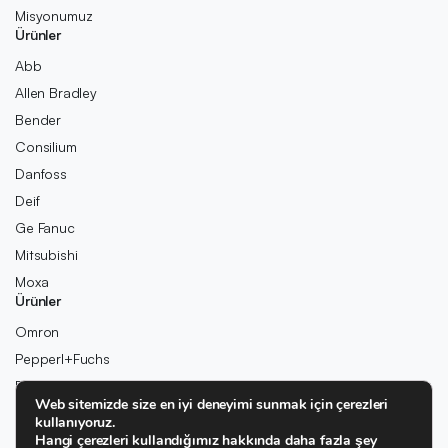
Misyonumuz
Ürünler
Abb
Allen Bradley
Bender
Consilium
Danfoss
Deif
Ge Fanuc
Mitsubishi
Moxa
Ürünler
Omron
Pepperl+Fuchs
Pilz
Web sitemizde size en iyi deneyimi sunmak için çerezleri
Rexroth
kullanıyoruz.
Rolls-Royce
Hangi çerezleri kullandığımız hakkında daha fazla şey