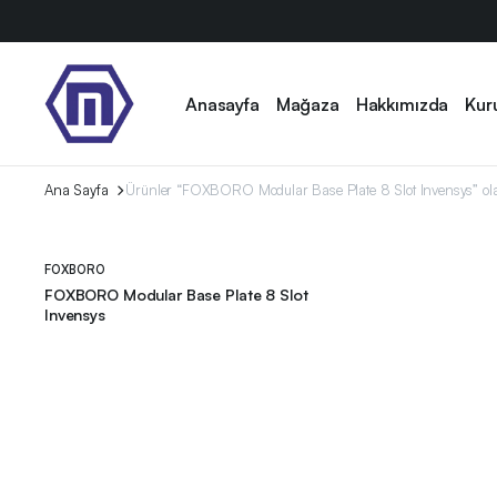
Anasayfa
Mağaza
Hakkımızda
Kur
Ana Sayfa
Ürünler “FOXBORO Modular Base Plate 8 Slot Invensys” olar
FOXBORO
FOXBORO Modular Base Plate 8 Slot
Invensys