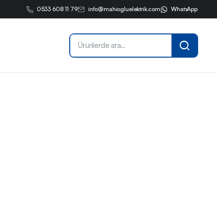
0533 608 11 79
info@mahiogluelektrik.com
WhatsApp