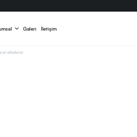
umsal
Galeri
İletişim
ak etiketlendi