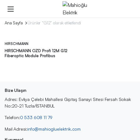
Ana Sayfa
Ürünler “G12” olarak etiketlendi
HIRSCHMANN
HIRSCHMANN OZD Profi 12M G12
Fiberoptic Module Profibus
Bize Ulaşın
Adres: Evliya Çelebi Mahallesi Giptaş Sanayi Sitesi Fersah Sokak
No:20-21 Tuzla/İSTANBUL
Telefon:
0 533 608 11 79
Mail Adresi:
info@mahiogluelektrik.com
Kurumsal