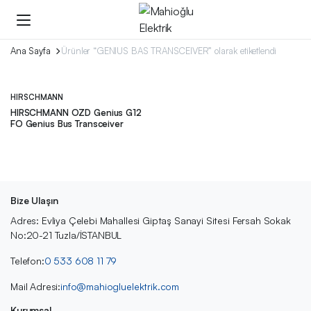
Ana Sayfa
Ürünler “GENIUS BAS TRANSCEIVER” olarak etiketlendi
HIRSCHMANN
HIRSCHMANN OZD Genius G12
FO Genius Bus Transceiver
Bize Ulaşın
Adres: Evliya Çelebi Mahallesi Giptaş Sanayi Sitesi Fersah Sokak
No:20-21 Tuzla/İSTANBUL
Telefon:
0 533 608 11 79
Mail Adresi:
info@mahiogluelektrik.com
Kurumsal