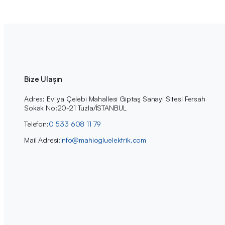
Bize Ulaşın
Adres: Evliya Çelebi Mahallesi Giptaş Sanayi Sitesi Fersah
Sokak No:20-21 Tuzla/İSTANBUL
Telefon:
0 533 608 11 79
Mail Adresi:
info@mahiogluelektrik.com