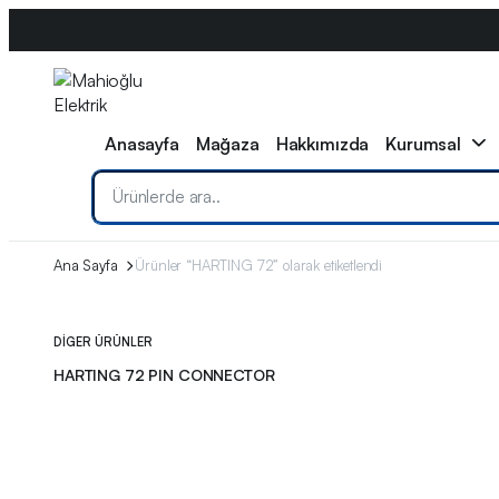
0533 608 11 79
info@mahiogluelektrik.com
WhatsApp
Anasayfa
Mağaza
Hakkımızda
Kurumsal
Ana Sayfa
Ürünler “HARTING 72” olarak etiketlendi
DIGER ÜRÜNLER
HARTING 72 PIN CONNECTOR