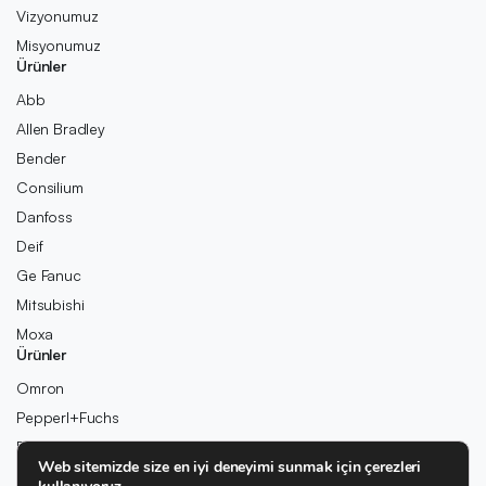
Vizyonumuz
Misyonumuz
Ürünler
Abb
Allen Bradley
Bender
Consilium
Danfoss
Deif
Ge Fanuc
Mitsubishi
Moxa
Ürünler
Omron
Pepperl+Fuchs
Pilz
Web sitemizde size en iyi deneyimi sunmak için çerezleri
Rexroth