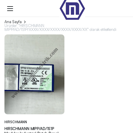
Ana Sayfa
Ürünler “HIRSCHMANN
MIPP/AD/1S1P/XXXX/XXXX/XXXX/XXXX/XXXX/XX” olarak etiketlendi
HIRSCHMANN
HIRSCHMANN MIPP/AD/1S1P