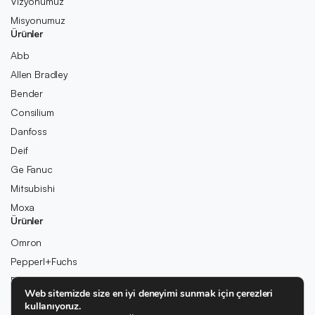
Vizyonumuz
Misyonumuz
Ürünler
Abb
Allen Bradley
Bender
Consilium
Danfoss
Deif
Ge Fanuc
Mitsubishi
Moxa
Ürünler
Omron
Pepperl+Fuchs
Pilz
Web sitemizde size en iyi deneyimi sunmak için çerezleri
Rexroth
kullanıyoruz.