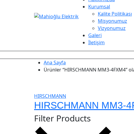
Kurumsal
Kalite Politikası
Misyonumuz
Vizyonumuz
Galeri
İletişim
Ana Sayfa
Ürünler “HIRSCHMANN MM3-4FXM4” olar
HIRSCHMANN
HIRSCHMANN MM3-4F
Filter Products