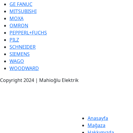
GE FANUC
MITSUBISHI
MOXA
OMRON
PEPPERL+FUCHS
PILZ
SCHNEIDER
SIEMENS
WAGO
WOODWARD
Copyright 2024 | Mahioğlu Elektrik
Anasayfa
Mağaza
Hakkımızda