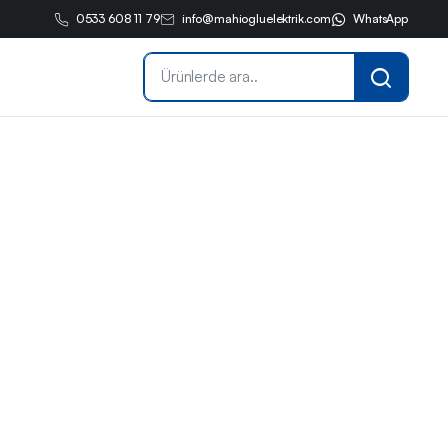
0533 608 11 79
info@mahiogluelektrik.com
WhatsApp