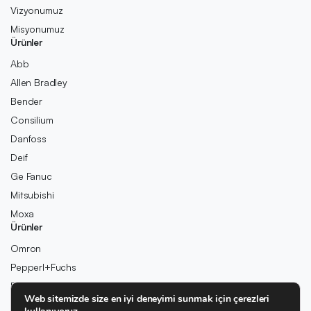
Vizyonumuz
Misyonumuz
Ürünler
Abb
Allen Bradley
Bender
Consilium
Danfoss
Deif
Ge Fanuc
Mitsubishi
Moxa
Ürünler
Omron
Pepperl+Fuchs
Pilz
Web sitemizde size en iyi deneyimi sunmak için çerezleri
Rexroth