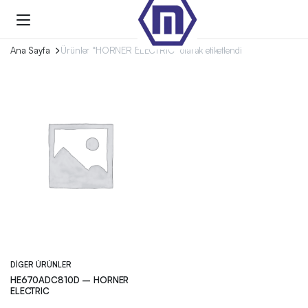
Ana Sayfa
Ürünler “HORNER ELECTRIC” olarak etiketlendi
DIGER ÜRÜNLER
HE670ADC810D – HORNER
ELECTRIC