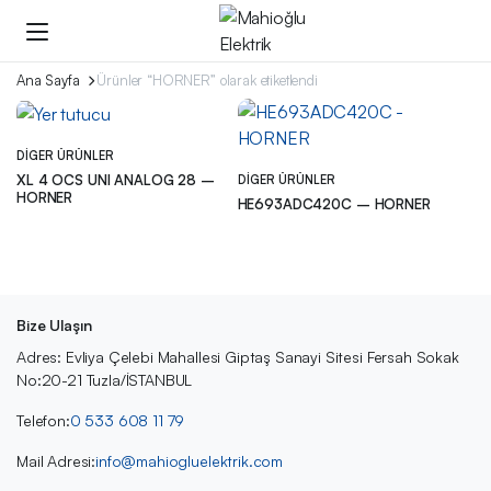
Ana Sayfa
Ürünler “HORNER” olarak etiketlendi
DIGER ÜRÜNLER
XL 4 OCS UNI ANALOG 28 –
DIGER ÜRÜNLER
HORNER
HE693ADC420C – HORNER
Bize Ulaşın
Adres: Evliya Çelebi Mahallesi Giptaş Sanayi Sitesi Fersah Sokak
No:20-21 Tuzla/İSTANBUL
Telefon:
0 533 608 11 79
Mail Adresi:
info@mahiogluelektrik.com