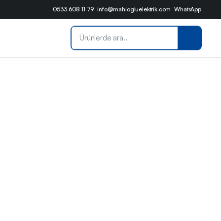
0533 608 11 79
info@mahiogluelektrik.com
WhatsApp