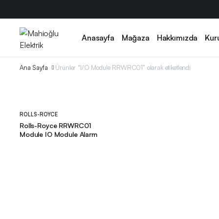
Anasayfa
Mağaza
Hakkımızda
Kur
Ana Sayfa
Ürünler “I/O Module RRWRC01” olarak etiketlendi
ROLLS-ROYCE
Rolls-Royce RRWRC01
Module IO Module Alarm