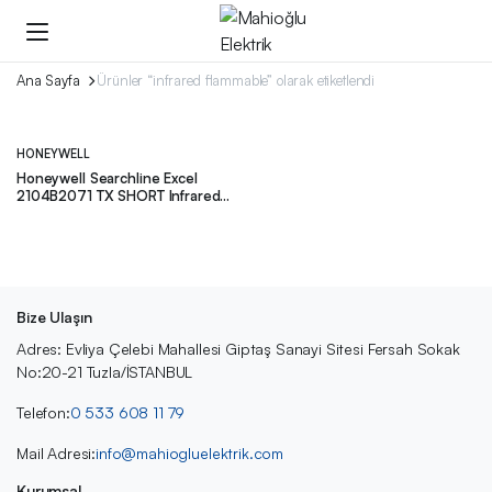
Ana Sayfa
Ürünler “infrared flammable” olarak etiketlendi
HONEYWELL
Honeywell Searchline Excel
2104B2071 TX SHORT Infrared
Flammable Gas Detector
Bize Ulaşın
Adres: Evliya Çelebi Mahallesi Giptaş Sanayi Sitesi Fersah Sokak
No:20-21 Tuzla/İSTANBUL
Telefon:
0 533 608 11 79
Mail Adresi:
info@mahiogluelektrik.com
Kurumsal