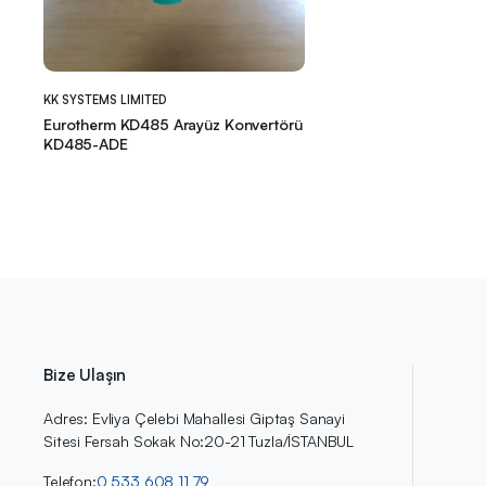
KK SYSTEMS LIMITED
Eurotherm KD485 Arayüz Konvertörü
KD485-ADE
Bize Ulaşın
Adres: Evliya Çelebi Mahallesi Giptaş Sanayi
Sitesi Fersah Sokak No:20-21 Tuzla/İSTANBUL
Telefon:
0 533 608 11 79