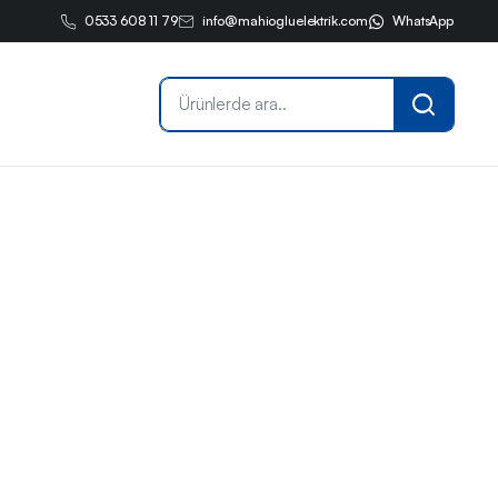
0533 608 11 79
info@mahiogluelektrik.com
WhatsApp