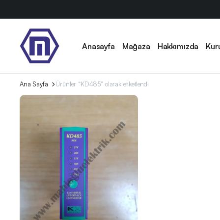
Anasayfa
Mağaza
Hakkımızda
Kur
Ana Sayfa
Ürünler “KD485” olarak etiketlendi