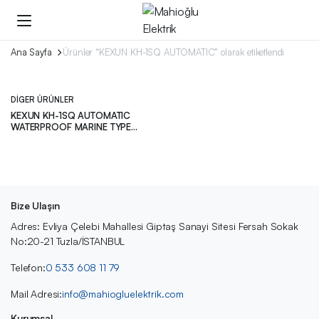
Ana Sayfa
Ürünler “KEXUN KH-1SQ AUTOMATIC” olarak etiketlendi
DIGER ÜRÜNLER
KEXUN KH-1SQ AUTOMATIC
WATERPROOF MARINE TYPE
TELEPHONE
Bize Ulaşın
Adres: Evliya Çelebi Mahallesi Giptaş Sanayi Sitesi Fersah Sokak
No:20-21 Tuzla/İSTANBUL
Telefon:
0 533 608 11 79
Mail Adresi:
info@mahiogluelektrik.com
Kurumsal