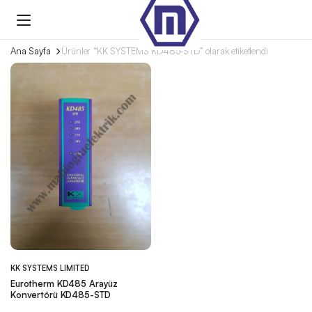
Ana Sayfa
Ürünler “KK SYSTEMS KD485-STD” olarak etiketlendi
KK SYSTEMS LIMITED
Eurotherm KD485 Arayüz
Konvertörü KD485-STD