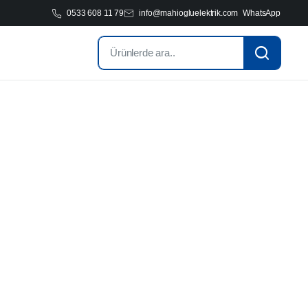
0533 608 11 79
info@mahiogluelektrik.com
WhatsApp