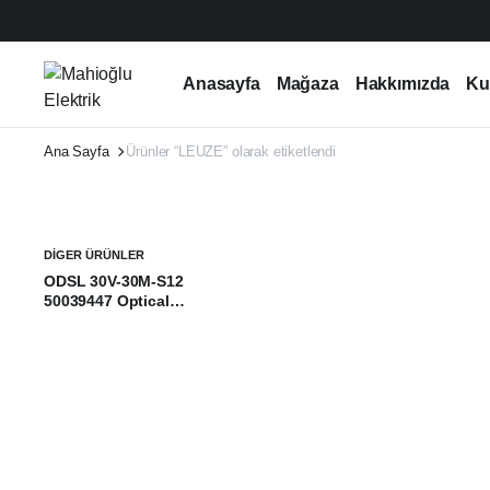
Anasayfa
Mağaza
Hakkımızda
Ku
Ana Sayfa
Ürünler “LEUZE” olarak etiketlendi
DIGER ÜRÜNLER
ODSL 30V-30M-S12
50039447 Optical
distance sensor – Leuze