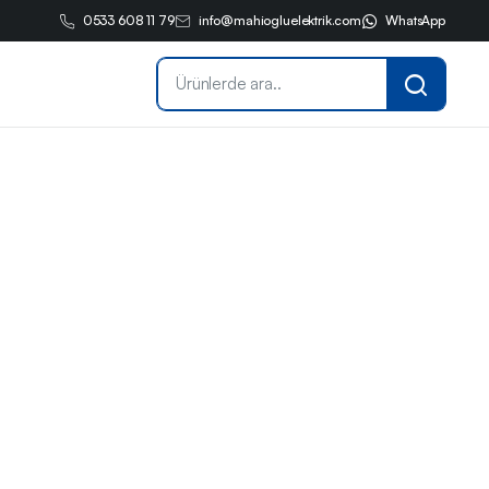
0533 608 11 79
info@mahiogluelektrik.com
WhatsApp